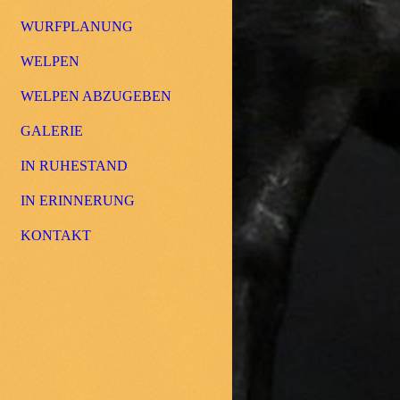
WURFPLANUNG
WELPEN
WELPEN ABZUGEBEN
GALERIE
IN RUHESTAND
IN ERINNERUNG
KONTAKT